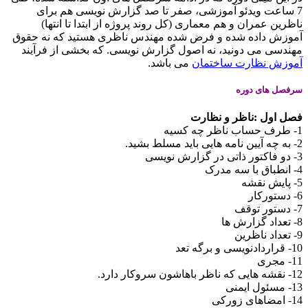
7 ساعت ویدئو آموزشی، صفر تا صد گزارش نویسی هم برای
ناظرین عمران و هم معماری (کل روند پروژه از ابتدا تا انتها)
آموزش داده شده و فرض شده مهندس ناظری هستید که نه حقوق
مهندسی می دونید، نه اصول گزارش نویسی. که بخشی از فرآیند
آموزش نظارت ساختمان
می باشد.
سرفصل های دوره
فصل اول :ناظر و نظارت
1- طرف حساب ناظر چه کسیه
2- به چه آیین نامه هایی باید مسلط بشید.
3- دو فاکتور ذاتی در گزارش نویسی
4- انطباق با سه مدرک
5- پایش نقشه
6- دستورکار
7- دستور توقف
8- تعداد گزارش ها
9- تعداد ناظرین
10- قراردادنویسی و برگه تعد
11- مجری
12- نقشه هایی که ناظر باهاشون سروکار دارد.
13- مسئول ایمنی
14- امضاهای زورکی