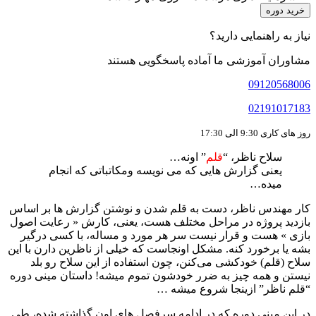
خرید دوره
نیاز به راهنمایی دارید؟
مشاوران آموزشی ما آماده پاسخگویی هستند
09120568006
02191017183
روز های کاری 9:30 الی 17:30
سلاح ناظر، “
قلم
” اونه…
یعنی گزارش هایی که می نویسه ومکاتباتی که انجام
میده…
کار مهندس ناظر، دست به قلم شدن و نوشتن گزارش ها بر اساس
بازدید پروژه در مراحل مختلف هست، یعنی، کارش « رعایت اصول
بازی » هست و قرار نیست سر هر مورد و مساله، با کسی درگیر
بشه یا برخورد کنه. مشکل اونجاست که خیلی از ناظرین دارن با این
سلاح (قلم) خودکشی می‌کنن، چون استفاده از این سلاح رو بلد
نیستن و همه چیز به ضرر خودشون تموم میشه! داستان مینی دوره
“قلم ناظر” ازینجا شروع میشه …
در این مینی دوره که در ادامه سرفصل های اون گذاشته شده، طی