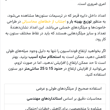
امری ضروری است.
اعداد داخل دایره قرمز که در ترسیمات ستون‌ها مشاهده می‌شود،
به منظور
توزیع بهینه بار
و
اجتناب از خطا‌های محاسباتی
در طراحی
خاموت‌ها و میلگردهای خمشی می‌باشد. این اعداد نشان‌دهندهٔ
تعداد و سایز میلگردهایی هستند که باید در نقاط مختلف ستون به
کار رود.
اگر بخواهید ارتفاع فونداسیون را تنها به دلیل وجود میله‌های طولی
کاهش دهید، ممکن است به
استحکام سازه آسیب
بزنید. بهتر
است تا حد ممکن
ارتفاع را افزایش ندهید
، اما در صورت لزوم،
می‌توانید از افزایش ارتفاع در
حدود 15 تا 25 سانتی‌متر
دور ستون
استفاده کنید.
استفاده صحیح از میلگردهای طولی و عرضی
محاسبات دقیق بر اساس
استانداردهای مهندسی
مشاوره با متخصصین برای
کاهش خطرات احتمالی