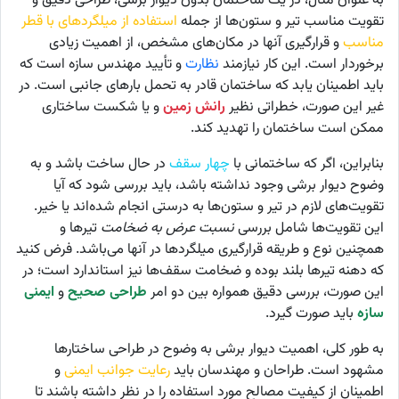
به عنوان مثال، در یک ساختمان بدون دیوار برشی، طراحی دقیق و
تقویت مناسب تیر و ستون‌ها از جمله
استفاده از میلگردهای با قطر
مناسب
و قرارگیری آنها در مکان‌های مشخص، از اهمیت زیادی
برخوردار است. این کار نیازمند
نظارت
و تأیید مهندس سازه است که
باید اطمینان یابد که ساختمان قادر به تحمل بارهای جانبی است. در
غیر این صورت، خطراتی نظیر
رانش زمین
و یا شکست ساختاری
ممکن است ساختمان را تهدید کند.
بنابراین، اگر که ساختمانی با
چهار سقف
در حال ساخت باشد و به
وضوح دیوار برشی وجود نداشته باشد، باید بررسی شود که آیا
تقویت‌های لازم در تیر و ستون‌ها به درستی انجام شده‌اند یا خیر.
این تقویت‌ها شامل بررسی
نسبت عرض به ضخامت
تیرها و
همچنین نوع و طریقه قرارگیری میلگردها در آنها می‌باشد. فرض کنید
که دهنه تیرها بلند بوده و ضخامت سقف‌ها نیز استاندارد است؛ در
این صورت، بررسی دقیق همواره بین دو امر
طراحی صحیح
و
ایمنی
سازه
باید صورت گیرد.
به طور کلی، اهمیت دیوار برشی به وضوح در طراحی ساختارها
مشهود است. طراحان و مهندسان باید
رعایت جوانب ایمنی
و
اطمینان از کیفیت مصالح مورد استفاده را در نظر داشته باشند تا