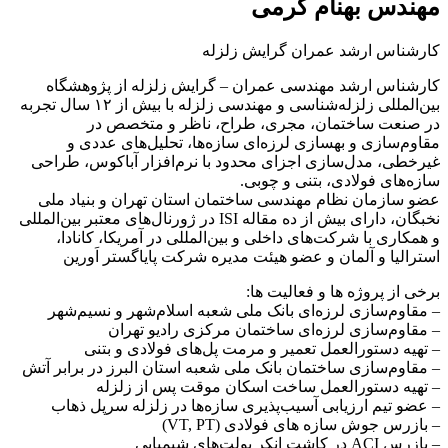
مهندس بهنام کرمی
کارشناس ارشد عمران گرایش زلزله
کارشناس ارشد مهندسی عمران – گرایش زلزله از پژوهشگاه
بین‌المللی زلزله‌شناسی و مهندسی زلزله با بیش از ۱۲ سال تجربه
در صنعت ساختمان، مجری، طراح، ناظر و متخصص در
مقاوم‌سازی و بهسازی لرزه‌ای سازه‌ها، تحلیل‌های عددی و
غیرخطی، مدل‌سازی اجزای محدود با نرم‌افزار آباکوس، طراحی
سازه‌های فولادی، بتنی و چوبی.
عضو سازمان نظام مهندسی ساختمان استان تهران و بنیاد ملی
نخبگان، دارای بیش از ده مقاله ISI در ژورنال‌های معتبر بین‌المللی
و همکاری با شرکت‌های داخلی و بین‌المللی در آمریکا، کانادا،
استرالیا و آلمان و عضو هیئت مدیره شرکت پایاگستر اَورین
برخی از پروژه ها و فعالیت ها:
– مقاوم‌سازی لرزه‌ای بانک ملی شعبه اسلام‌شهر و نسیم‌شهر
– مقاوم‌سازی لرزه‌ای ساختمان مرکزی رادیو تهران
– تهیه دستورالعمل تعمیر و مرمت پل‌های فولادی و بتنی
– مقاوم‌سازی ساختمان بانک ملی شعبه استان البرز در برابر آتش
– تهیه دستورالعمل ساخت اسکان موقت پس از زلزله
– عضو تیم ارزیابی آسیب‌پذیری سازه‌ها در زلزله سرپل ذهاب
– بازرس جوش سازه های فولادی (VT, PT)
– بازرس ACI در کاشت انکر بولت‌های شیمیایی