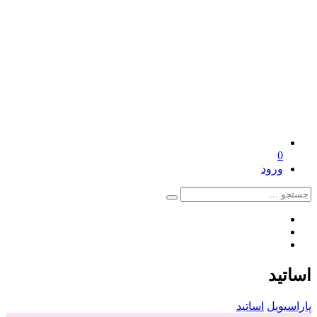
0
ورود
اساتید
پاراسیویل
اساتید